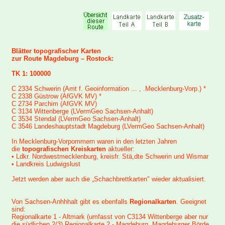
Blätter topografischer Karten
zur Route Magdeburg – Rostock:
TK 1: 100000
C 2334 Schwerin (Amt f. Geoinformation ... , .Mecklenburg-Vorp.) *
C 2338 Güstrow (AfGVK MV) *
C 2734 Parchim (AfGVK MV)
C 3134 Wittenberge (LVermGeo Sachsen-Anhalt)
C 3534 Stendal (LVermGeo Sachsen-Anhalt)
C 3546 Landeshauptstadt Magdeburg (LVermGeo Sachsen-Anhalt)
In Mecklenburg-Vorpommern waren in den letzten Jahren
die
topografischen Kreiskarten
aktueller:
• Ldkr. Nordwestmecklenburg, kreisfr. Stä,dte Schwerin und Wismar
• Landkreis Ludwigslust
Jetzt werden aber auch die „Schachbrettkarten" wieder aktualisiert.
Von Sachsen-Anhhhalt gibt es ebenfalls
Regionalkarten
. Geeignet
sind:
Regionalkarte 1 - Altmark (umfasst von C3134 Wittenberge aber nur
die südlichen 2/3) Regionalkarte 2 - Magdeburg, Magdeburger Börde