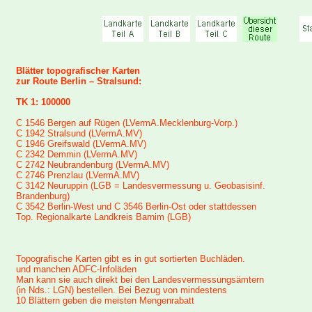
Blätter topografischer Karten
zur Route Berlin – Stralsund:
TK 1: 100000
C 1546 Bergen auf Rügen (LVermA.Mecklenburg-Vorp.)
C 1942 Stralsund (LVermA.MV)
C 1946 Greifswald (LVermA.MV)
C 2342 Demmin (LVermA.MV)
C 2742 Neubrandenburg (LVermA.MV)
C 2746 Prenzlau (LVermA.MV)
C 3142 Neuruppin (LGB = Landesvermessung u. Geobasisinf.
Brandenburg)
C 3542 Berlin-West und C 3546 Berlin-Ost oder stattdessen
Top. Regionalkarte Landkreis Barnim (LGB)
Topografische Karten gibt es in gut sortierten Buchläden.
und manchen ADFC-Infoläden
Man kann sie auch direkt bei den Landesvermessungsämtern
(in Nds.: LGN) bestellen. Bei Bezug von mindestens
10 Blättern geben die meisten Mengenrabatt