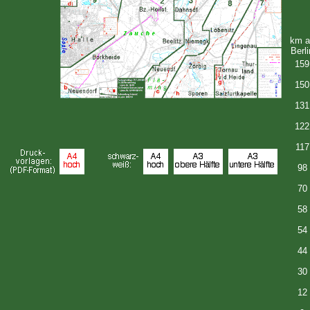
km a
Berli
159
150
131
122
117
98
70
58
54
44
30
12