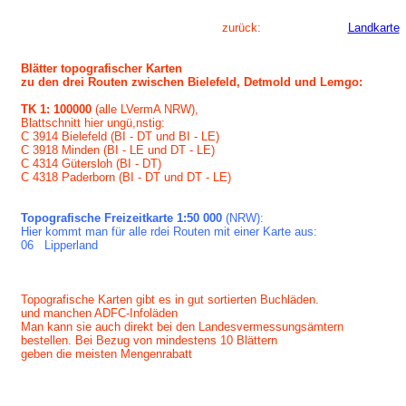
zurück:
Landkarte
Blätter topografischer Karten
zu den drei Routen zwischen Bielefeld, Detmold und Lemgo:
TK 1: 100000
(alle LVermA NRW),
Blattschnitt hier ungü,nstig:
C 3914 Bielefeld (BI - DT und BI - LE)
C 3918 Minden (BI - LE und DT - LE)
C 4314 Gütersloh (BI - DT)
C 4318 Paderborn (BI - DT und DT - LE)
Topografische Freizeitkarte 1:50 000
(NRW):
Hier kommt man für alle rdei Routen mit einer Karte aus:
06 Lipperland
Topografische Karten gibt es in gut sortierten Buchläden.
und manchen ADFC-Infoläden
Man kann sie auch direkt bei den Landesvermessungsämtern
bestellen. Bei Bezug von mindestens 10 Blättern
geben die meisten Mengenrabatt